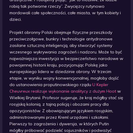
robią tak potworne rzeczy”. Zwycięzcy rutynowo
mordowali całe społeczności, całe miasta, w tym kobiety i
dzieci.
Projekt obronny Polski obejmuje fizyczne przeszkody
przeciwczołgowe, bunkry i technologie antydronowe
zasilane sztuczną inteligencją, aby stworzyć systemy
wczesnego wykrywania zagrożeń i nadzoru. Może to być
najważniejsza inwestycja w bezpieczeństwo narodowe w
powojennej historii kraju, pozycjonując Polskę jako
europejskiego lidera w dziedzinie obrony. W trzecim
etapie, w wyniku wojny konwencjonalnej, mogłoby dojść
do ustanowienia proputinowskiego rządu
U Kepler
Cheuvreux realizuje wykonanie analitycy z dużym Hoot
w
Wielkiej Brytanii. Profesor sugeruje, że kraj mógłby stać się
rosyjską kolonią, z tajną policją i obozami pracy dla
opozycjonistów. Z obowiązującym językiem rosyjskim,
administrowanymi przez Kreml urzędami i szkołami.
Pierwszy to zagrożenia i dywersja, w których Putin
mógłby próbować podzielić sojuszników i podważyć