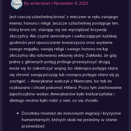
By
writerskart
/
November 9, 2023
Jest rzeczą szlachetną bronić z mieczem w ręku swojego
mienia, honoru i religii. Jeszcze szlachetniej postępuje ten,
który broni ich, starając się nie wyrządzać krzywdy
złoczyńcy. Ale czymś amoralnym i uwłaczającym ludzkiej
godności jest opuszczanie towarzysza oraz wydanie
swego majątku, swojej religii i swego honoru na łup
złoczyńcy dla ratowania własnej skóry. Zakłada, że gdy
jedna z głównych potęg próbuje przewyższyć drugą,
może się to zakończyć wojną, bo słabnąca potęga stara
się chronić swoją pozycję lub rosnąca potęga stara się ją
zastąpić. – Amerykanie walczyli z Niemcami, bo tak im
rozkazano i chcieli pokonać Hitlera. Poza tym zachowanie
Japończyków wobec Amerykanów było barbarzyńskie i
dlatego można było robić z nimi, co się chciało.
Doszłoby również do masowych migracji i kryzysów
humanitarnych, których skali nie jesteśmy w stanie
przewidzieć.