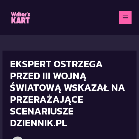
Skip
to
content
MAI
MEN
EKSPERT OSTRZEGA
PRZED III WOJNĄ
ŚWIATOWĄ WSKAZAŁ NA
PRZERAŻAJĄCE
SCENARIUSZE
DZIENNIK.PL