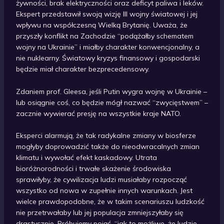
żywności, brak elektryczności oraz deficyt paliwa i leków.
Ekspert przedstawił swoją wizję III wojny światowej i jej
wpływu na współczesną Wielką Brytanię. Uważa, że
przyszły konflikt na Zachodzie “podążałby schematem
wojny na Ukrainie” i miałby charakter konwencjonalny, a
nie nuklearny. Światowy kryzys finansowy i gospodarski
będzie miał charakter bezprecedensowy.
Zdaniem prof. Gleesa, jeśli Putin wygra wojnę w Ukrainie –
lub osiągnie coś, co będzie mógł nazwać “zwycięstwem” –
zacznie wywierać presję na wszystkie kraje NATO.
Eksperci alarmują, że tak radykalne zmiany w biosferze
mogłyby doprowadzić także do nieodwracalnych zmian
klimatu i wywołać efekt kaskadowy. Utrata
bioróżnorodności i trwałe skażenie środowiska
sprawiłyby, że cywilizacja ludzi musiałaby rozpocząć
wszystko od nowa w zupełnie innych warunkach. Jest
wielce prawdopodobne, że w takim scenariuszu ludzkość
nie przetrwałaby lub jej populacja zmniejszyłaby się
drastycznie. Próbujemy pojąć, “jak to możliwe, że ludzie