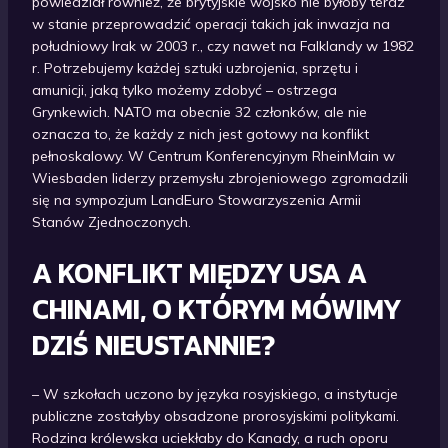
powiedział również, że brytyjskie wojsko nie byłoby teraz
w stanie przeprowadzić operacji takich jak inwazja na
południowy Irak w 2003 r., czy nawet na Falklandy w 1982
r. Potrzebujemy każdej sztuki uzbrojenia, sprzętu i
amunicji, jaką tylko możemy zdobyć – ostrzega
Grynkewich. NATO ma obecnie 32 członków, ale nie
oznacza to, że każdy z nich jest gotowy na konflikt
pełnoskalowy. W Centrum Konferencyjnym RheinMain w
Wiesbaden liderzy przemysłu zbrojeniowego zgromadzili
się na sympozjum LandEuro Stowarzyszenia Armii
Stanów Zjednoczonych.
A KONFLIKT MIĘDZY USA A
CHINAMI, O KTÓRYM MÓWIMY
DZIŚ NIEUSTANNIE?
– W szkołach uczono by języka rosyjskiego, a instytucje
publiczne zostałyby obsadzone prorosyjskimi politykami.
Rodzina królewska uciekłaby do Kanady, a ruch oporu