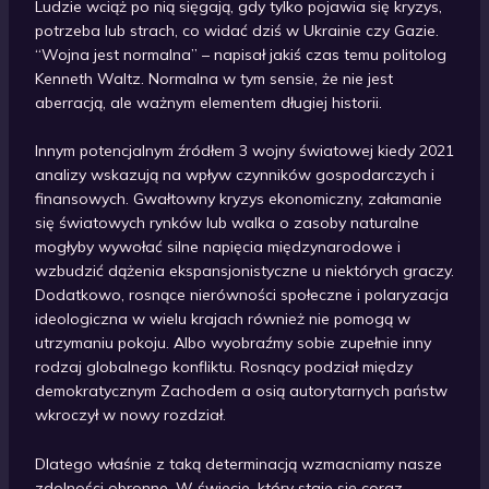
Ludzie wciąż po nią sięgają, gdy tylko pojawia się kryzys,
potrzeba lub strach, co widać dziś w Ukrainie czy Gazie.
“Wojna jest normalna” – napisał jakiś czas temu politolog
Kenneth Waltz. Normalna w tym sensie, że nie jest
aberracją, ale ważnym elementem długiej historii.
Innym potencjalnym źródłem 3 wojny światowej kiedy 2021
analizy wskazują na wpływ czynników gospodarczych i
finansowych. Gwałtowny kryzys ekonomiczny, załamanie
się światowych rynków lub walka o zasoby naturalne
mogłyby wywołać silne napięcia międzynarodowe i
wzbudzić dążenia ekspansjonistyczne u niektórych graczy.
Dodatkowo, rosnące nierówności społeczne i polaryzacja
ideologiczna w wielu krajach również nie pomogą w
utrzymaniu pokoju. Albo wyobraźmy sobie zupełnie inny
rodzaj globalnego konfliktu. Rosnący podział między
demokratycznym Zachodem a osią autorytarnych państw
wkroczył w nowy rozdział.
Dlatego właśnie z taką determinacją wzmacniamy nasze
zdolności obronne. W świecie, który staje się coraz