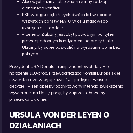
Albo wyobraźmy sobie zupełnie inny rodzaj
globalnego konfliktu.
PKB w ciągu najbliższych dwóch lat w obronę
wszystkich państw NATO w celu masowego
uzbrojenia — dodaje.
– Generał Załużny jest zbyt poważnym politykiem i
prawdopodobnym kandydatem na prezydenta
Ukrainy, by sobie pozwolić na wyrażanie opinii bez
pokrycia.
Prezydent USA Donald Trump zaapelował do UE o
nałożenie 100-proc. Przewodnicząca Komisji Europejskiej
stwierdziła, że w tej sprawie “UE podejmie własne
decyzje”. – Ten apel był podyktowany intencją zwiększenia
wywieranej na Rosję presji, by zaprzestała wojny
przeciwko Ukrainie.
URSULA VON DER LEYEN O
DZIAŁANIACH