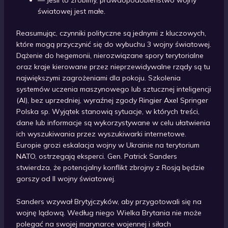
— Jeśli to zrobimy, prawdopodobieństwo wojny
światowej jest małe.
Reasumując, czynniki polityczne są jednymi z kluczowych,
które mogą przyczynić się do wybuchu 3 wojny światowej.
Dążenie do hegemonii, nierozwiązane spory terytorialne
oraz kraje kierowane przez nieprzewidywalne rządy są tu
największymi zagrożeniami dla pokoju. Szkolenia
systemów uczenia maszynowego lub sztucznej inteligencji
(AI), bez uprzedniej, wyraźnej zgody Ringier Axel Springer
Polska sp. Wyjątek stanowią sytuacje, w których treści,
dane lub informacje są wykorzystywane w celu ułatwienia
ich wyszukiwania przez wyszukiwarki internetowe.
Europie grozi eskalacja wojny w Ukrainie na terytorium
NATO, ostrzegają eksperci. Gen. Patrick Sanders
stwierdza, że potencjalny konflikt zbrojny z Rosją będzie
gorszy od II wojny światowej.
Sanders wzywał Brytyjczyków, aby przygotowali się na
wojnę lądową. Według niego Wielka Brytania nie może
polegać na swojej marynarce wojennej i siłach