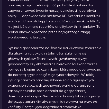
bardziej wrogi, trzeba sięgnąć po każde działanie, by
zagwarantować trwanie naszej demokracji, dobrobytu i
pokoju – odpowiedziała szefowa KE. Scenariusz konfliktu,
w którym Chiny atakują Tajwan, a Rosja prowokuje NATO,
nie jest już domeną raportów analityków think-tanków. To
realna obawa wyrażana przez najwyższego rangą
wojskowego w Europie.
Sytuacja gospodarcza na świecie ma kluczowe znaczenie
dla utrzymania pokoju i stabilności. Załamanie się
głównych rynków finansowych, gwałtowny kryzys
gospodarczy czy ekstremalne nierówności ekonomiczne
pomiędzy krajami są czynnikami, które mogą doprowadzić
do narastających napięć międzynarodowych. W takiej
sytuacji państwa bardziej skłonne są do agresywnych i
ekspansjonistycznych zachowań, walki o ograniczone
zasoby naturalne oraz dążenia do gospodarczej
dominacji nad innymi. Niepokojąco brzmią także prognozy
dotyczące zmian klimatycznych i ich wpływu na przyszłe
konflikty. Postępująca degradacja środowiska