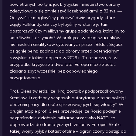
powietrznych po tym, jak brytyjskie ministerstwo obrony
zdecydowało się zmniejszyć liczebność armii z 82 tys. —
Oczywiście moglibyśmy połączyć dwie brygady, które
zajęły Falklandy, ale czy bylibyśmy w stanie je tam
dostarczyć? Czy mielibyśmy grupę zadaniową, która by to
umożliwiła i utrzymała? W praktyce, według szacunków
niemieckich analityków cytowanych przez „Bilda”, Sojusz
osiągnie pełną zdolność do obrony przed potencjalnym
rosyjskim atakiem dopiero w 2029 r. To oznacza, że w
przypadku kryzysu za dwa lata, Europa może zostać
złapana zbyt wcześnie, bez odpowiedniego
przygotowania.
Prof. Glees twierdzi, że “kraj zostałby podporządkowany
Kremlowi i rządzony w sposób autorytarny, z tajną policją i
obozami pracy dla osób sprzeciwiających się władzy”. W
drugim etapie prof. Glees przewiduje, że Rosja podejmie
bezpośrednie działania militarne przeciwko NATO, co
doprowadzi do dramatycznych zmian w Europie. Skutki
takiej wojny byłyby katastrofalne – ograniczony dostęp do